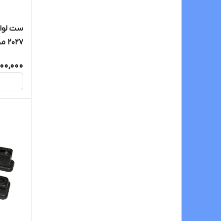
ست لواز
2027 مجموعه 14 عددی
800,000