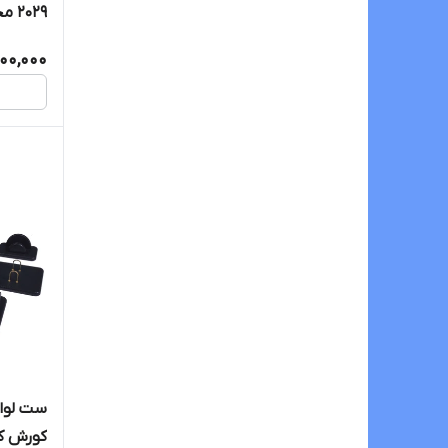
2029 مجموعه 14 عددی
100,000
ست لواز
کورش کد 720 مجموعه 