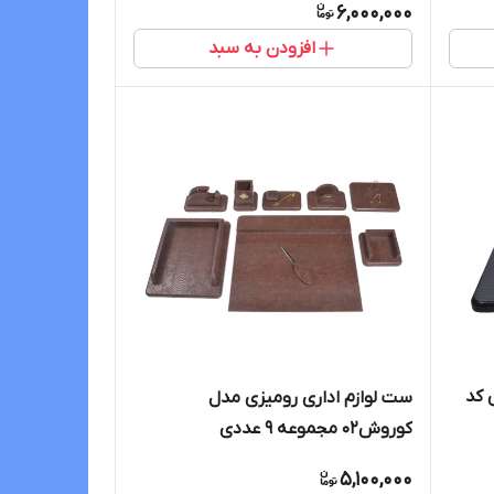
6,000,000
افزودن به سبد
 کد
ست لوازم اداری رومیزی مدل
کوروش02 مجموعه 9 عددی
5,100,000