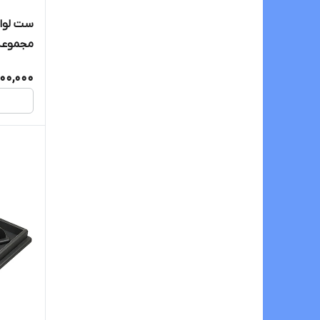
مجموعه ۸ عد
00,000