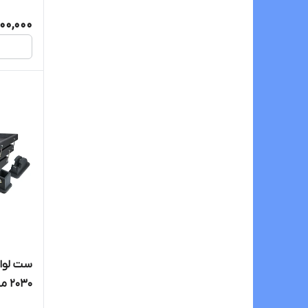
000,000
ست لواز
2030 مجموعه 14 عددی