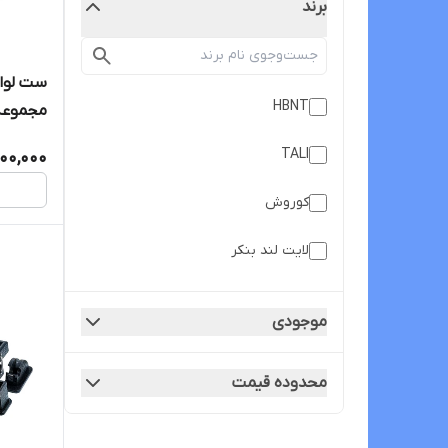
برند
HBNT
مجموعه 14 عد
TALI
000,000
کوروش
لایت لند بنکر
مولتی بی
موجودی
محدوده قیمت