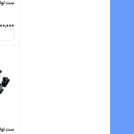
ست لواز
00,000
ست لواز