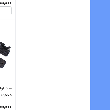
100,000
مجموعه ۷ عد
00,000