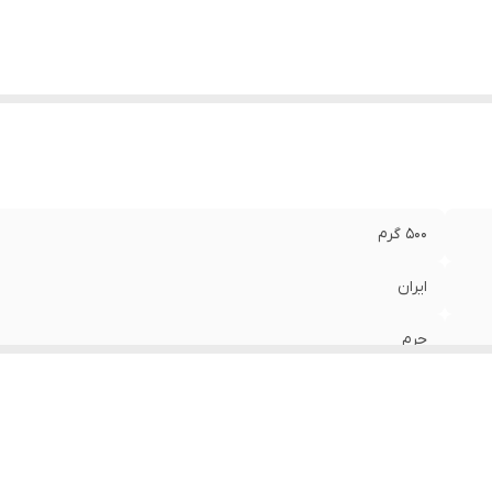
500 گرم
ایران
چرم
سفید
180x220x20 میلی‌متر