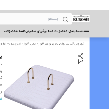
دسته‌بندی محصولات
خانه
پیگیری سفارش
همه محصولات
کوروش
/
کتاب، لوازم تحریر و هنر
/
لوازم تحریر
/
لوازم اداری
/
لوازم اداری
پا
دس
و
کش
سا
ر
اب
ن