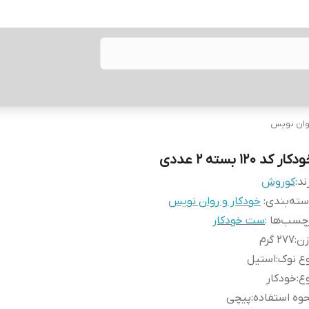
روان نویس
کار کد ۱۲۰ بسته ۲ عددی
ند:
کوروش
ته‌بندی
:
خودکار و روان نویس
چسب‌ها :
ست خودکار
زن
:
277 گرم
ع نوک
:
استیل
ع
:
خودکار
وه استفاده
:
پیچی