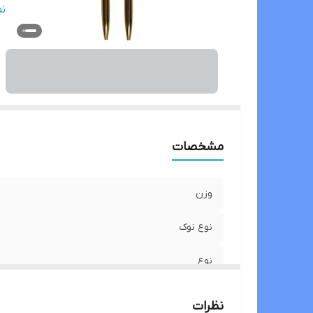
کش
ن
کا
ر
ج
اب
مشخصات
وزن
نوع نوک
نوع
نحوه استفاده
نظرات