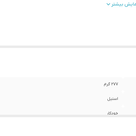
ور مبدا برند و محصول
:
چین
مایش بیشتر
ربرد
:
پیچی
نگ
:
طلایی براق
نس بدنه
:
فلز
عاد
:
23x6x3 سانتی‌متر
277 گرم
استیل
خودکار
پیچی