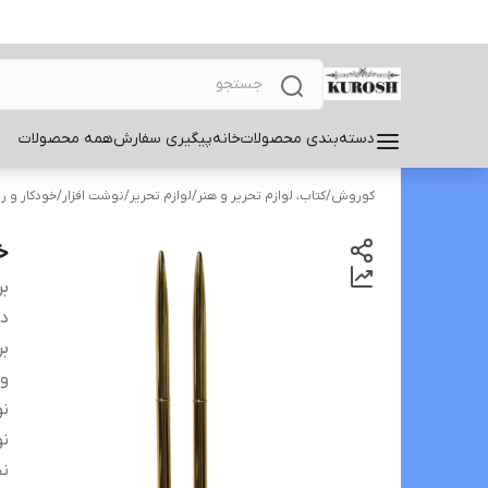
دسته‌بندی محصولات
خانه
پیگیری سفارش
همه محصولات
کوروش
/
کتاب، لوازم تحریر و هنر
/
لوازم تحریر
/
نوشت افزار
/
خودکار و 
خود
بر
دس
بر
و
نو
نو
نح