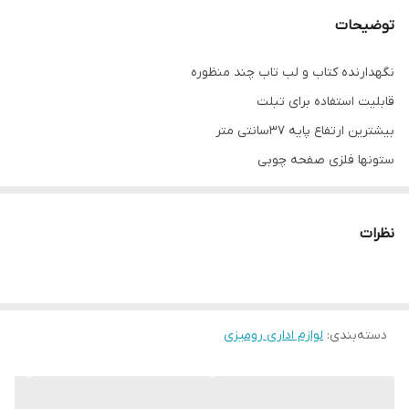
توضیحات
نگهدارنده کتاب و لب تاب چند منظوره
قابلیت استفاده برای تبلت
بیشترین ارتفاع پایه 37سانتی متر
ستونها فلزی صفحه چوبی
قابلیت تنظیم زاویه بینهایت
کاملا ارگونومیک برای جلوگیری از گردن درد
نظرات
دارای اتصال گیره برای بسته نشدن صفحه کتاب
قابلیت 360درجه گردش صفحه رویی نگدارنده
دسته‌بندی
:
لوازم اداری رومیزی