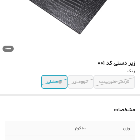
زیر دستی کد 001
رنگ
نارنجی فلورسنت
قهوه ای
مشکی
مشخصات
وزن
100 گرم